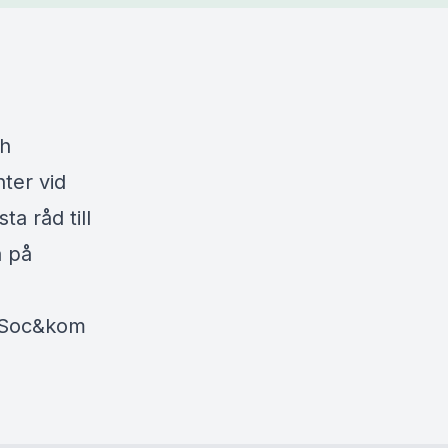
ch
ter vid
a råd till
a på
å Soc&kom