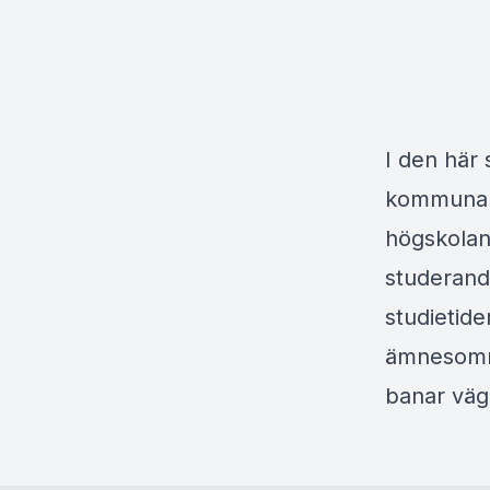
I den här 
kommunalh
högskolan
studerande
studietid
ämnesområ
banar väg