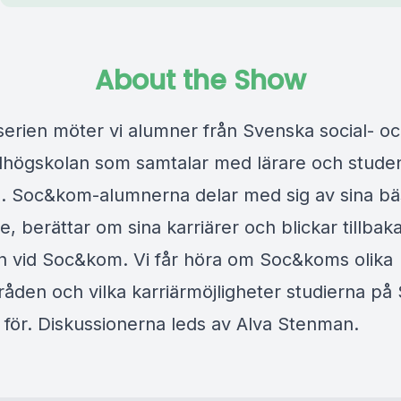
About the Show
serien möter vi alumner från Svenska social- o
ögskolan som samtalar med lärare och studen
. Soc&kom-alumnerna delar med sig av sina bäst
, berättar om sina karriärer och blickar tillbak
en vid Soc&kom. Vi får höra om Soc&koms olika
den och vilka karriärmöjligheter studierna p
 för. Diskussionerna leds av Alva Stenman.